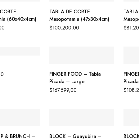
 CORTE
TABLA DE CORTE
TABLA
ia (60x40x4cm)
Mesopotamia (47x30x4cm)
Mesop
00
$
100.200,00
$
81.2
FINGER FOOD – Tabla
FINGE
00
Picada – Large
Picad
$
167.599,00
$
108.
IP & BRUNCH –
BLOCK – Guayubira –
BLOCK