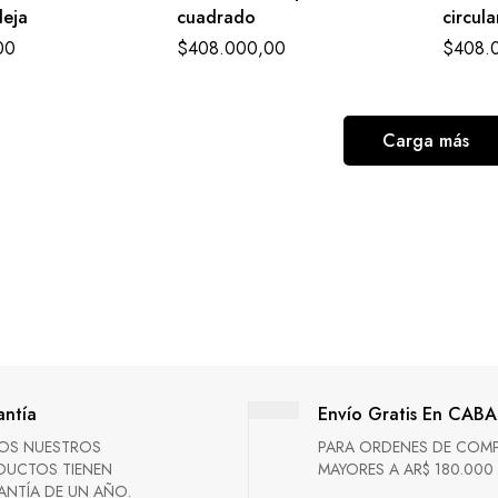
deja
cuadrado
circula
00
$
408.000,00
$
408.
Carga más
ntía
Envío Gratis En CABA
OS NUESTROS
PARA ORDENES DE COM
DUCTOS TIENEN
MAYORES A AR$ 180.000
NTÍA DE UN AÑO.