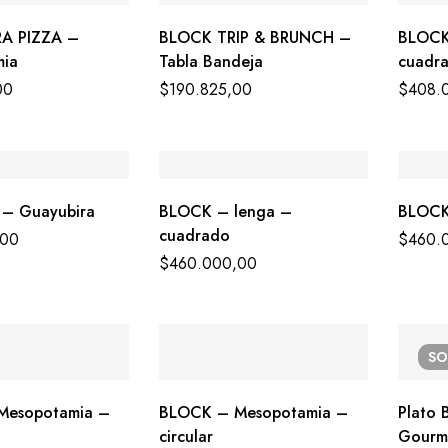
A PIZZA –
BLOCK TRIP & BRUNCH –
BLOCK
ia
Tabla Bandeja
cuadr
00
$
190.825,00
$
408.
– Guayubira
BLOCK – lenga –
BLOCK 
cuadrado
,00
$
460.
$
460.000,00
S
Mesopotamia –
BLOCK – Mesopotamia –
Plato Beagl
circular
Gourm