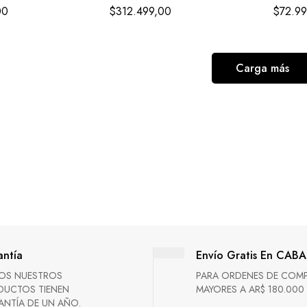
00
$
312.499,00
$
72.9
Carga más
ntía
Envío Gratis En CABA
OS NUESTROS
PARA ORDENES DE COM
DUCTOS TIENEN
MAYORES A AR$ 180.000
NTÍA DE UN AÑO.