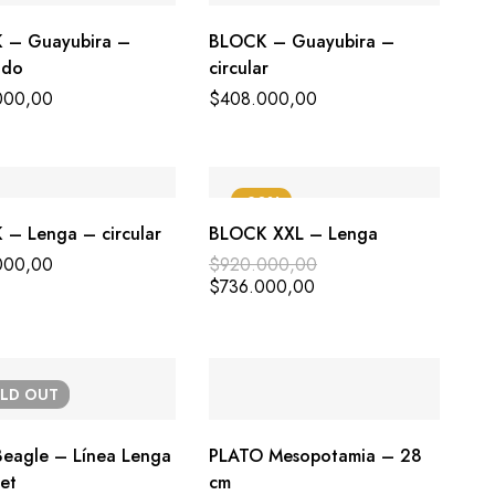
 – Guayubira –
BLOCK – Guayubira –
ado
circular
000,00
$
408.000,00
-20%
– Lenga – circular
BLOCK XXL – Lenga
000,00
$
920.000,00
$
736.000,00
OLD
OUT
e – Línea Lenga
PLATO Mesopotamia – 28
et
cm